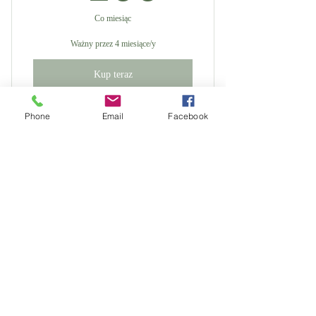
Co miesiąc
Ważny przez 4 miesiące/y
Kup teraz
Phone
Email
Facebook
£100 per month
100GB
GBP
100
Co miesiąc
Ważny przez 4 miesiące/y
Kup teraz