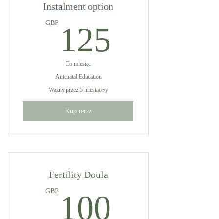
Instalment option
125GB
GBP
125
Co miesiąc
Antenatal Education
Ważny przez 5 miesiące/y
Kup teraz
Fertility Doula
100GB
GBP
100