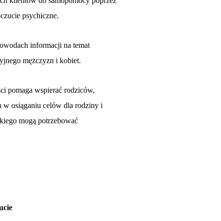
ich klientów do samopomocy poprzez
oczucie psychiczne.
dowodach informacji na temat
yjnego mężczyzn i kobiet.
ści pomaga wspierać rodziców,
 w osiąganiu celów dla rodziny i
jakiego mogą potrzebować
ucie