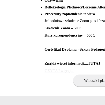
Odżywianie
Refleksologia Płodności/Leczenie Alt
Procedury zapłodnienia in vitro
Jednodniowe szkolenie Zoom plus 10 z
Szkolenie Zoom = 500 £
Kurs korespondencyjny = 500 £
Certyfikat Dyplomu =Szkoły Pedago
Znajdź więcej informacji....
TUTAJ
CZYTAJ więcej...
Wniosek i pła