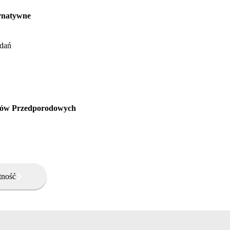
ernatywne
adań
gów Przedporodowych
tność