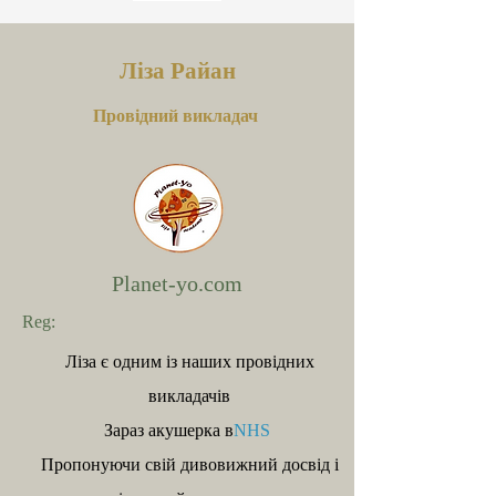
Ліза Рай
ан
Провідний викладач
Planet-yo.com
Reg:
Ліза є одним із наших провідних
викладачів
Зараз акушерка в
NHS
Пропонуючи свій дивовижний досвід і