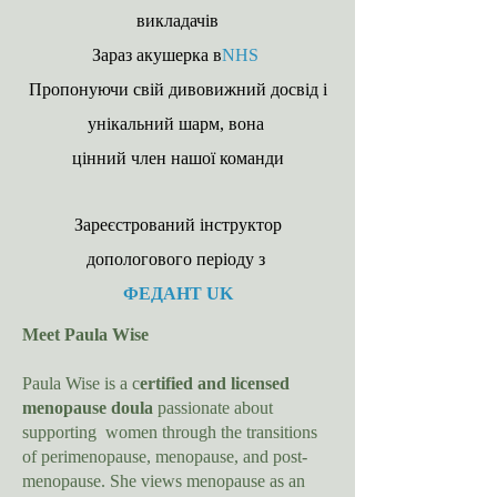
викладачів
Зараз акушерка в
NHS
Пропонуючи свій дивовижний досвід і
унікальний шарм, вона
цінний член нашої команди
Зареєстрований інструктор
допологового періоду з
ФЕДАНТ UK
Meet Paula Wise
Paula Wise is a c
ertified and licensed
menopause doula
passionate about
supporting women through the transitions
of perimenopause, menopause, and post-
menopause. She views menopause as an