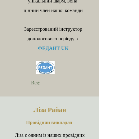
унікальний шарм, вона
цінний член нашої команди
Зареєстрований інструктор
допологового періоду з
ФЕДАНТ UK
Reg:
Ліза Рай
ан
Провідний викладач
Ліза є одним із наших провідних