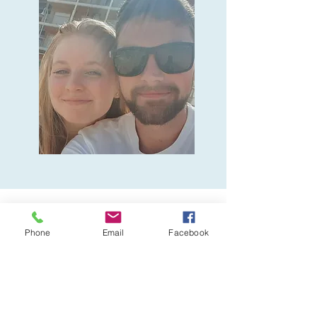
Меттью Пірс
Phone
Email
Facebook
Старший процесор
Наші люди! мізки, що стоять за