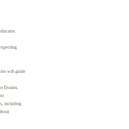
educator.
 expecting
who will guide
or Doulas,
 to
ls, including
about