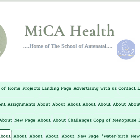
MiCA Health
....Home of The School of Antenatal....
 of Home
Projects
Landing Page
Advertising with us
Contact
L
ent Assignments
About
About
About
About
About
About
Abou
About
New Page
About
About
Challenges
Copy of Menopause D
About
About
About
About
About
New Page
*water-birth
New