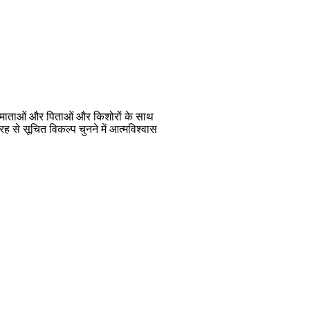
वा माताओं और पिताओं और किशोरों के साथ
तरह से सूचित विकल्प चुनने में आत्मविश्वास