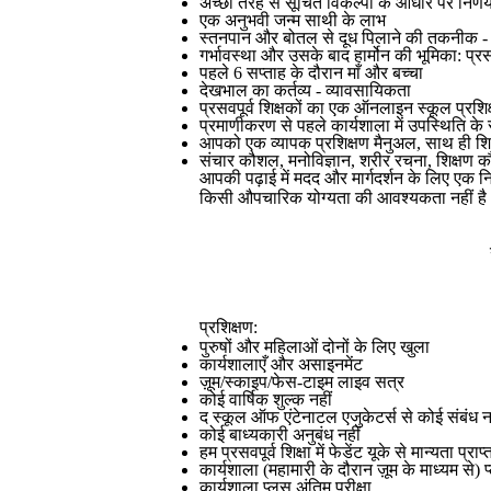
अच्छी तरह से सूचित विकल्पों के आधार पर निर्ण
एक अनुभवी जन्म साथी के लाभ
स्तनपान और बोतल से दूध पिलाने की तकनीक - मा
गर्भावस्था और उसके बाद हार्मोन की भूमिका: प्र
पहले 6 सप्ताह के दौरान माँ और बच्चा
देखभाल का कर्तव्य - व्यावसायिकता
प्रसवपूर्व शिक्षकों का एक ऑनलाइन स्कूल प्रशि
प्रमाणीकरण से पहले कार्यशाला में उपस्थिति 
आपको एक व्यापक प्रशिक्षण मैनुअल, साथ ही शिक
संचार कौशल, मनोविज्ञान, शरीर रचना, शिक्षण 
आपकी पढ़ाई में मदद और मार्गदर्शन के लिए एक 
किसी औपचारिक योग्यता की आवश्यकता नहीं है -
प्रशिक्षण:
पुरुषों और महिलाओं दोनों के लिए खुला
कार्यशालाएँ और असाइनमेंट
ज़ूम/स्काइप/फेस-टाइम लाइव सत्र
कोई वार्षिक शुल्क नहीं
द स्कूल ऑफ एंटेनाटल एजुकेटर्स से कोई संबंध न
कोई बाध्यकारी अनुबंध नहीं
हम प्रसवपूर्व शिक्षा में फेडेंट यूके से मान्यता प्राप
कार्यशाला (महामारी के दौरान ज़ूम के माध्यम से)
कार्यशाला प्लस अंतिम परीक्षा