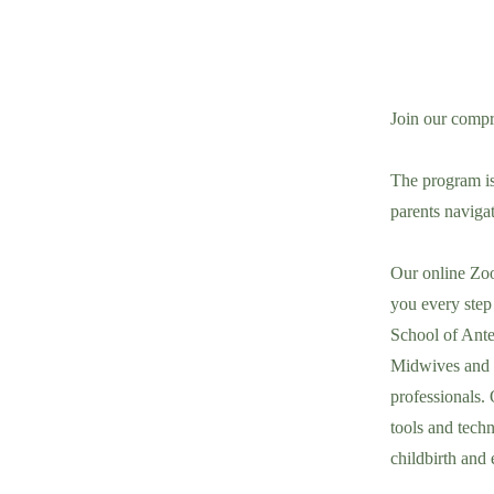
Join our compr
The program is 
parents navigat
Our online Zoo
you every step
School of Ante
Midwives and M
professionals. 
tools and tech
childbirth and 