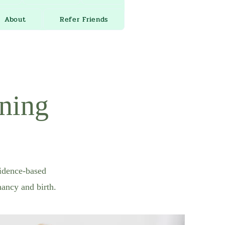
About
Refer Friends
ining
vidence-based
nancy and birth.