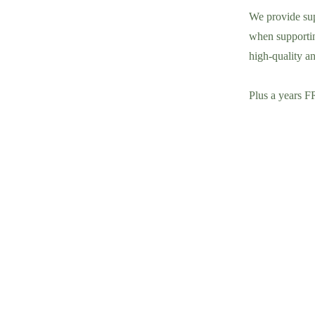
We provide sup
when supportin
high-quality an
Plus a years F