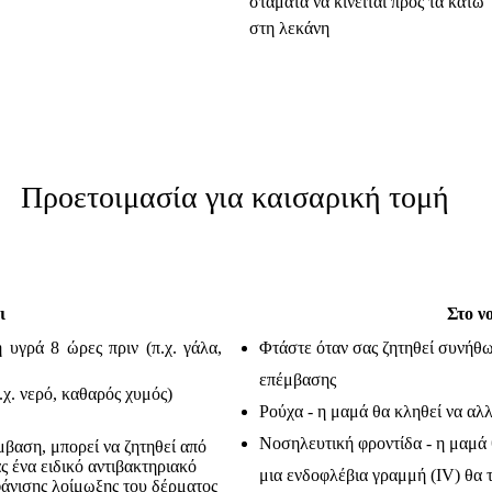
σταματά να κινείται προς τα κάτω
στη λεκάνη
Προετοιμασία για καισαρική τομή
ι
Στο ν
 υγρά 8 ώρες πριν (π.χ. γάλα,
Φτάστε όταν σας ζητηθεί συνήθω
επέμβασης
.χ. νερό, καθαρός χυμός)
Ρούχα - η μαμά θα κληθεί να αλ
Νοσηλευτική φροντίδα - η μαμά θ
μβαση, μπορεί να ζητηθεί από
ς ένα ειδικό αντιβακτηριακό
μια ενδοφλέβια γραμμή (IV) θα τ
φάνισης λοίμωξης του δέρματος