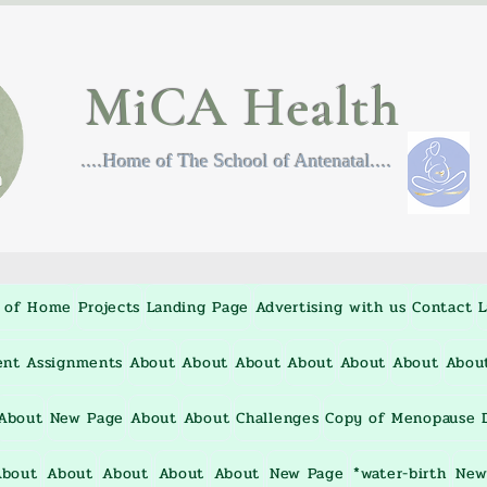
MiCA Health
....Home of The School of Antenatal....
 of Home
Projects
Landing Page
Advertising with us
Contact
L
ent Assignments
About
About
About
About
About
About
Abou
About
New Page
About
About
Challenges
Copy of Menopause D
About
About
About
About
About
New Page
*water-birth
New