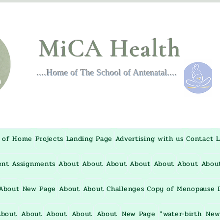
MiCA Health
....Home of The School of Antenatal....
 of Home
Projects
Landing Page
Advertising with us
Contact
L
ent Assignments
About
About
About
About
About
About
Abou
About
New Page
About
About
Challenges
Copy of Menopause D
About
About
About
About
About
New Page
*water-birth
New